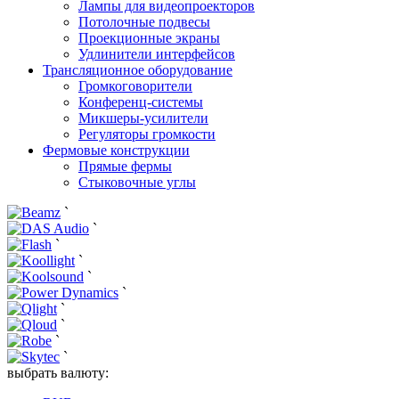
Лампы для видеопроекторов
Потолочные подвесы
Проекционные экраны
Удлинители интерфейсов
Трансляционное оборудование
Громкоговорители
Конференц-системы
Микшеры-усилители
Регуляторы громкости
Фермовые конструкции
Прямые фермы
Стыковочные углы
`
`
`
`
`
`
`
`
`
`
выбрать валюту: