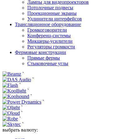
Лампы для видеопроекторов
Потолочные подвесы
Проекционные экраны
Удлинители интерфейсов
Трансляционное оборудование
Громкоговорители
Конференц-системы
Микшеры-усилители
Регуляторы громкости
Фермовые конструкции
Прямые фермы
Стыковочные углы
`
`
`
`
`
`
`
`
`
`
выбрать валюту: